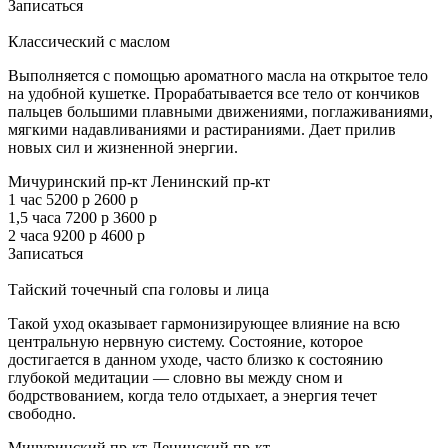
Записаться
Классический с маслом
Выполняется с помощью ароматного масла на открытое тело
на удобной кушетке. Прорабатывается все тело от кончиков
пальцев большими плавными движениями, поглаживаниями,
мягкими надавливаниями и растираниями. Дает прилив
новых сил и жизненной энергии.
Мичуринский пр-кт
Ленинский пр-кт
1 час
5200 р
2600 р
1,5 часа
7200 р
3600 р
2 часа
9200 р
4600 р
Записаться
Тайский точечный спа головы и лица
Такой уход оказывает гармонизирующее влияние на всю
центральную нервную систему. Состояние, которое
достигается в данном уходе, часто близко к состоянию
глубокой медитации — словно вы между сном и
бодрствованием, когда тело отдыхает, а энергия течет
свободно.
Мичуринский пр-кт
Ленинский пр-кт