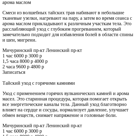
арома маслом
Смеси из волшебных тайских трав набивают в небольшие
тканевые узелки, нагревают на пару, а затем во время сеанса с
арома маслом прикладывают к различным участкам тела. Это
расслабляющий уход с глубоким прогреванием, который
замечательно подходит для избавления болей в области спины
и шеи, мигрени.
Мичуринский пр-кт
Ленинский пр-кт
1 час
6000 р
3000 р
1,5 часа
8000 р
4000 р
2 часа
9600 р
4800 р
Записаться
Тайский уход с горячими камнями
Уход с применением горячих вулканических камней и арома
масел. Это старинная процедура, которая помогает открыть
все энергетические каналы тела. Данный уход благотворно
влияет на сердце и сосуды, нормализует давление, улучшает
обмен веществ, снимает напряжение и головные боли.
Мичуринский пр-кт
Ленинский пр-кт
1 час
6000 р
3000 р